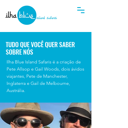
TUDO QUE VOCÊ QUER SABER
SOBRE NÓS
Ilha Blue Island Safaris é a criação de
Pete Allsop e Gail Woods, dois ávidos
viajantes, Pete de Manchester,
Inglaterra e Gail de Melbourne,
Austrália.